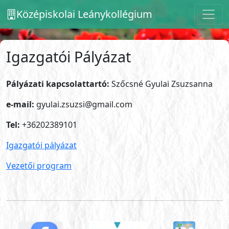
Középiskolai Leánykollégium
Igazgatói Pályázat
Pályázati kapcsolattartó:
Szőcsné Gyulai Zsuzsanna
e-mail:
gyulai.zsuzsi@gmail.com
Tel:
+36202389101
Igazgatói pályázat
Vezetői program